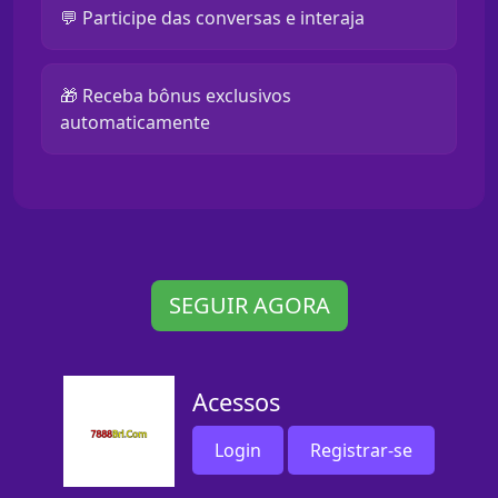
💬 Participe das conversas e interaja
🎁 Receba bônus exclusivos
automaticamente
SEGUIR AGORA
Acessos
Login
Registrar-se