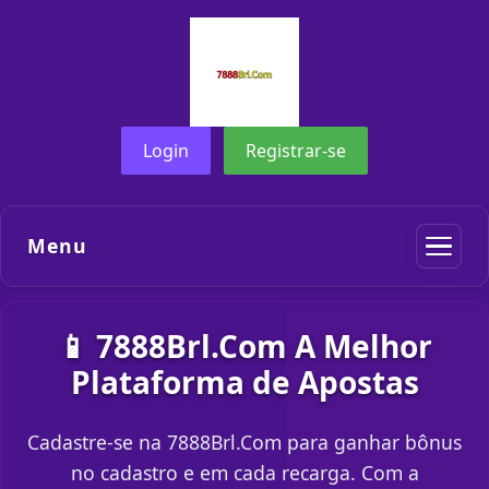
Login
Registrar-se
Menu
📱 7888Brl.Com A Melhor
Plataforma de Apostas
Cadastre-se na 7888Brl.Com para ganhar bônus
no cadastro e em cada recarga. Com a