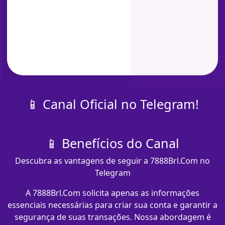
📱 Canal Oficial no Telegram!
📱 Benefícios do Canal
Descubra as vantagens de seguir a 7888Brl.Com no
Telegram
A 7888Brl.Com solicita apenas as informações
essenciais necessárias para criar sua conta e garantir a
segurança de suas transações. Nossa abordagem é