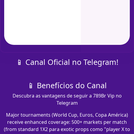
📱 Canal Oficial no Telegram!
📱 Benefícios do Canal
Descubra as vantagens de seguir a 789Br Vip no
Telegram
Major tournaments (World Cup, Euros, Copa América)
receive enhanced coverage: 500+ markets per match
(from standard 1X2 para exotic props como "player X to