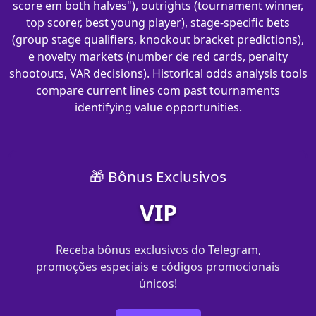
score em both halves"), outrights (tournament winner,
top scorer, best young player), stage-specific bets
(group stage qualifiers, knockout bracket predictions),
e novelty markets (number de red cards, penalty
shootouts, VAR decisions). Historical odds analysis tools
compare current lines com past tournaments
identifying value opportunities.
🎁 Bônus Exclusivos
VIP
Receba bônus exclusivos do Telegram,
promoções especiais e códigos promocionais
únicos!