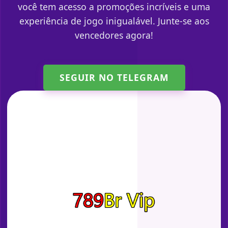
você tem acesso a promoções incríveis e uma
experiência de jogo inigualável. Junte-se aos
vencedores agora!
SEGUIR NO TELEGRAM