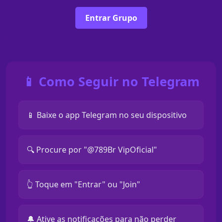
Entrar Grupo
📱 Como Seguir no Telegram
📱 Baixe o app Telegram no seu dispositivo
🔍 Procure por "@789Br VipOficial"
👆 Toque em "Entrar" ou "Join"
🔔 Ative as notificações para não perder