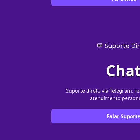
💬 Suporte Di
Cha
Suporte direto via Telegram, r
atendimento persona
Falar Suport