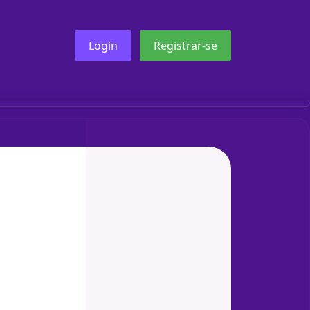
Login
Registrar-se