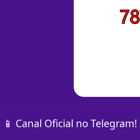
📱 Canal Oficial no Telegram!