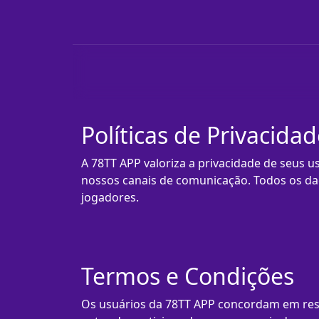
Políticas de Privacida
A 78TT APP valoriza a privacidade de seus 
nossos canais de comunicação. Todos os dad
jogadores.
Termos e Condições
Os usuários da 78TT APP concordam em respe