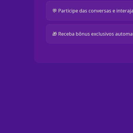
💬 Participe das conversas e interaj
🎁 Receba bônus exclusivos autom