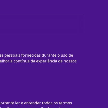
es pessoais fornecidas durante o uso de
elhoria contínua da experiência de nossos
ortante ler e entender todos os termos