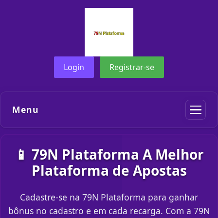
Login
Registrar-se
Menu
📱 79N Plataforma A Melhor
Plataforma de Apostas
Cadastre-se na 79N Plataforma para ganhar
bônus no cadastro e em cada recarga. Com a 79N