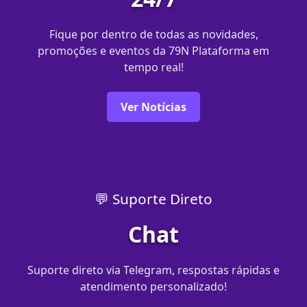
Fique por dentro de todas as novidades,
promoções e eventos da 79N Plataforma em
tempo real!
Ver Notícias
💬 Suporte Direto
Chat
Suporte direto via Telegram, respostas rápidas e
atendimento personalizado!