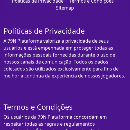
Políticas de Privacidade
Termos e Condições
Sitemap
Políticas de Privacidade
A 79N Plataforma valoriza a privacidade de seus
usuários e está empenhada em proteger todas as
informações pessoais fornecidas durante o uso de
nossos canais de comunicação. Todos os dados
coletados são utilizados exclusivamente para fins de
melhoria contínua da experiência de nossos jogadores.
Termos e Condições
Os usuários da 79N Plataforma concordam em
respeitar todas as regras e regulamentos