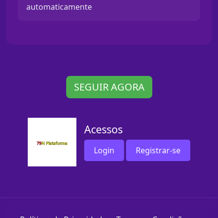
automaticamente
SEGUIR AGORA
Acessos
Login
Registrar-se