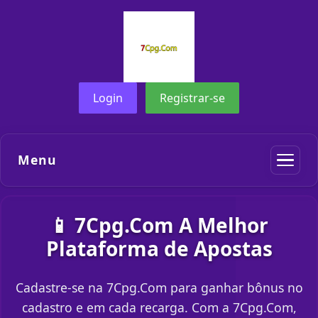
Login
Registrar-se
Menu
📱 7Cpg.Com A Melhor
Plataforma de Apostas
Cadastre-se na 7Cpg.Com para ganhar bônus no
cadastro e em cada recarga. Com a 7Cpg.Com,