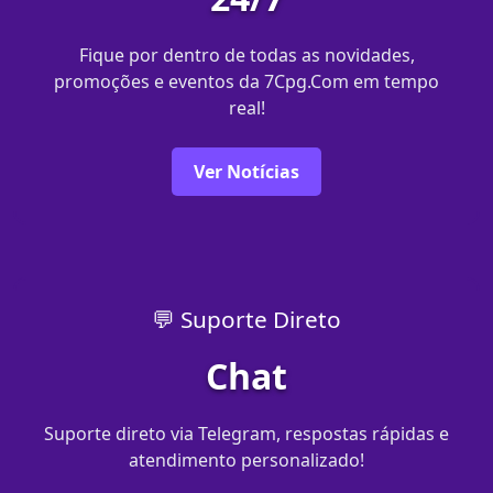
Fique por dentro de todas as novidades,
promoções e eventos da 7Cpg.Com em tempo
real!
Ver Notícias
💬 Suporte Direto
Chat
Suporte direto via Telegram, respostas rápidas e
atendimento personalizado!