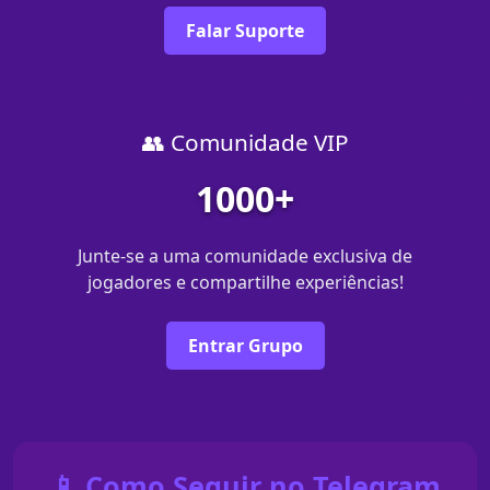
Falar Suporte
👥 Comunidade VIP
1000+
Junte-se a uma comunidade exclusiva de
jogadores e compartilhe experiências!
Entrar Grupo
📱 Como Seguir no Telegram