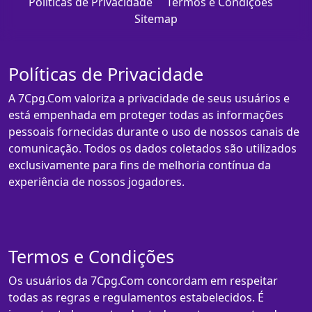
Políticas de Privacidade
Termos e Condições
Sitemap
Políticas de Privacidade
A 7Cpg.Com valoriza a privacidade de seus usuários e
está empenhada em proteger todas as informações
pessoais fornecidas durante o uso de nossos canais de
comunicação. Todos os dados coletados são utilizados
exclusivamente para fins de melhoria contínua da
experiência de nossos jogadores.
Termos e Condições
Os usuários da 7Cpg.Com concordam em respeitar
todas as regras e regulamentos estabelecidos. É