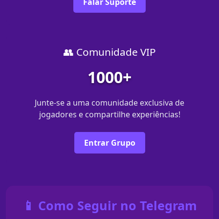
Falar Suporte
👥 Comunidade VIP
1000+
Junte-se a uma comunidade exclusiva de
jogadores e compartilhe experiências!
Entrar Grupo
📱 Como Seguir no Telegram