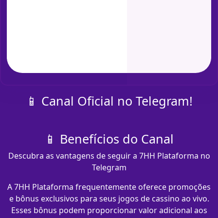
📱 Canal Oficial no Telegram!
📱 Benefícios do Canal
Descubra as vantagens de seguir a 7HH Plataforma no
Telegram
A 7HH Plataforma frequentemente oferece promoções
e bônus exclusivos para seus jogos de cassino ao vivo.
Esses bônus podem proporcionar valor adicional aos