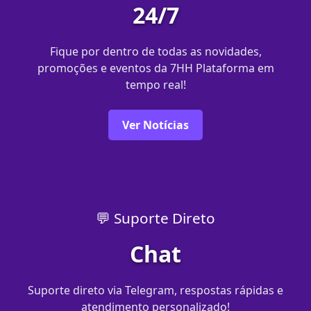
24/7
Fique por dentro de todas as novidades,
promoções e eventos da 7HH Plataforma em
tempo real!
Ver Notícias
💬 Suporte Direto
Chat
Suporte direto via Telegram, respostas rápidas e
atendimento personalizado!