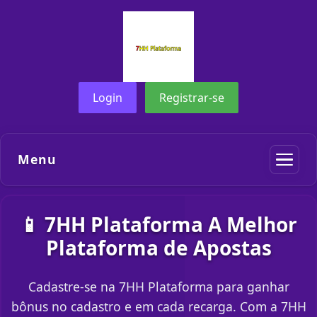
Login
Registrar-se
Menu
📱 7HH Plataforma A Melhor
Plataforma de Apostas
Cadastre-se na 7HH Plataforma para ganhar
bônus no cadastro e em cada recarga. Com a 7HH